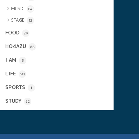
MUSIC
136
STAGE
12
FOOD
29
HO4AZU
86
I AM
5
LIFE
141
SPORTS
1
STUDY
52