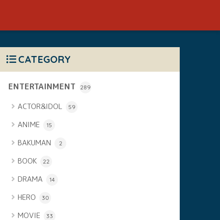
CATEGORY
ENTERTAINMENT
289
ACTOR&IDOL
59
ANIME
15
BAKUMAN
2
BOOK
22
DRAMA
14
HERO
30
MOVIE
33