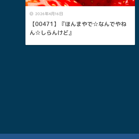
2026年4月16日
【00471】『ほんまやで☆なんでやね
ん☆しらんけど』