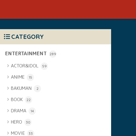
CATEGORY
ENTERTAINMENT
289
ACTOR&IDOL
59
ANIME
15
BAKUMAN
2
BOOK
22
DRAMA
14
HERO
30
MOVIE
33