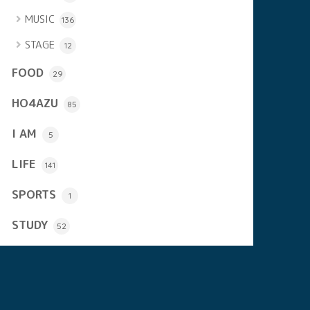
MUSIC
136
STAGE
12
FOOD
29
HO4AZU
85
I AM
5
LIFE
141
SPORTS
1
STUDY
52