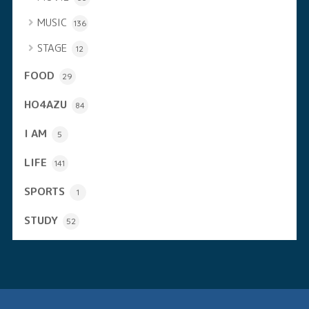
MUSIC
136
STAGE
12
FOOD
29
HO4AZU
84
I AM
5
LIFE
141
SPORTS
1
STUDY
52