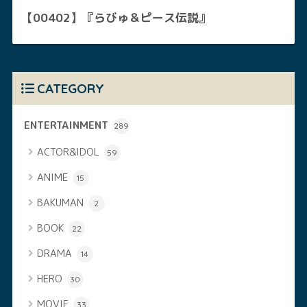
【00402】『らびゅ＆ピース伝説』
CATEGORY
ENTERTAINMENT
289
ACTOR&IDOL
59
ANIME
15
BAKUMAN
2
BOOK
22
DRAMA
14
HERO
30
MOVIE
33